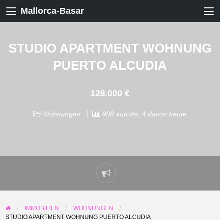
Mallorca-Basar
STUDIO APARTMENT WOHNUNG
PUERTO ALCUDIA
128.000 €
Wohnungen
908 aufrufe, 4 davon heute
Problem
melden
IMMOBILIEN
WOHNUNGEN
STUDIO APARTMENT WOHNUNG PUERTO ALCUDIA