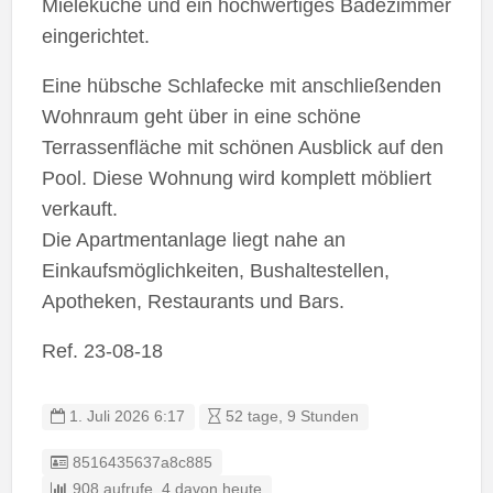
Mieleküche und ein hochwertiges Badezimmer
eingerichtet.
Eine hübsche Schlafecke mit anschließenden
Wohnraum geht über in eine schöne
Terrassenfläche mit schönen Ausblick auf den
Pool. Diese Wohnung wird komplett möbliert
verkauft.
Die Apartmentanlage liegt nahe an
Einkaufsmöglichkeiten, Bushaltestellen,
Apotheken, Restaurants und Bars.
Ref. 23-08-18
1. Juli 2026 6:17
52 tage, 9 Stunden
Eintrag-ID:
8516435637a8c885
908 aufrufe, 4 davon heute