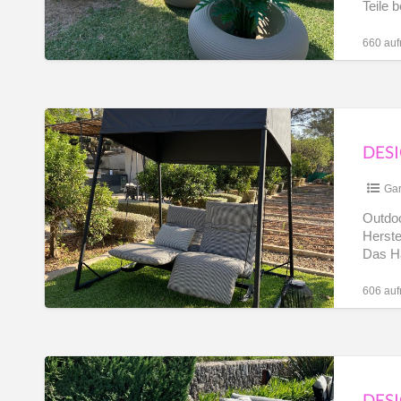
Teile 
Outdo
660 auf
Designer
Outdoor
Möbel,
BULLFROG
Gar
DESIGN,
Outdoo
Herst
FrogSwing,
Das Hä
Ausstellungsstück
Höhe
606 auf
Designer
Outdoor