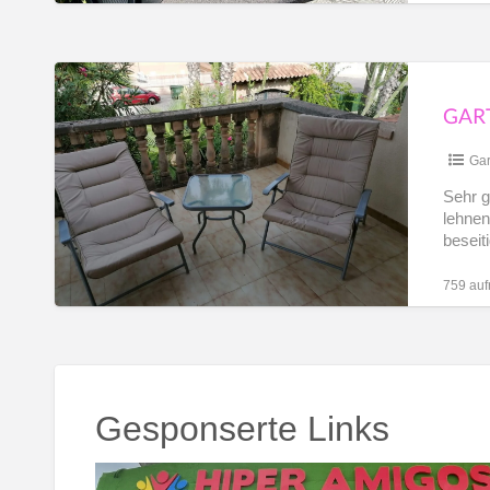
Garten
/
GAR
Balkonmöbel
Gar
Sehr g
lehnen
beseit
759 auf
Gesponserte Links