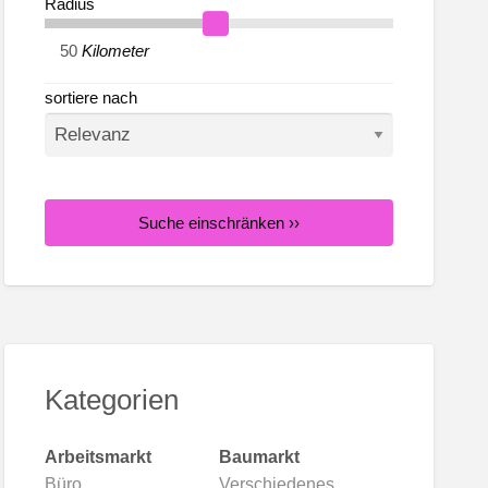
Radius
tenmöbel
Kilometer
sortiere nach
Suche einschränken ››
Kategorien
Arbeitsmarkt
Baumarkt
Büro
Verschiedenes