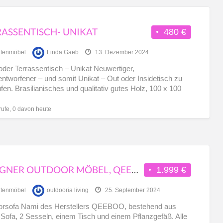
RASSENTISCH- UNIKAT
480 €
tenmöbel
Linda Gaeb
13. Dezember 2024
oder Terrassentisch – Unikat Neuwertiger,
entworfener – und somit Unikat – Out oder Insidetisch zu
fen. Brasilianisches und qualitativ gutes Holz, 100 x 100
rufe, 0 davon heute
DESIGNER OUTDOOR MÖBEL, QEEBOO, NAMI, AUSSTELLUNGSSTÜCK
1.999 €
tenmöbel
outdooria living
25. September 2024
orsofa Nami des Herstellers QEEBOO, bestehend aus
Sofa, 2 Sesseln, einem Tisch und einem Pflanzgefäß. Alle