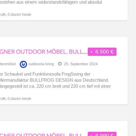
bestehen aus einem widerstandsfähigem und absolut
or
[…]
rufe, 0 davon heute
DESIGNER OUTDOOR MÖBEL, BULLFROG DESIGN, FROGSWING, AUSSTELLUNGSSTÜCK
6.500 €
tenmöbel
outdooria living
25. September 2024
r Schaukel und Funktionssofa FrogSwing der
ellermanufaktur BULLFROG DESIGN aus Deutschland.
ngegestell ist ca. 220 cm breit und 220 cm tief mit einer
[…]
rufe, 0 davon heute
DESIGNER OUTDOOR MÖBEL, BULLFROG DESIGN, AKITO, AUSSTELLUNGSSTÜCK
6.990 €