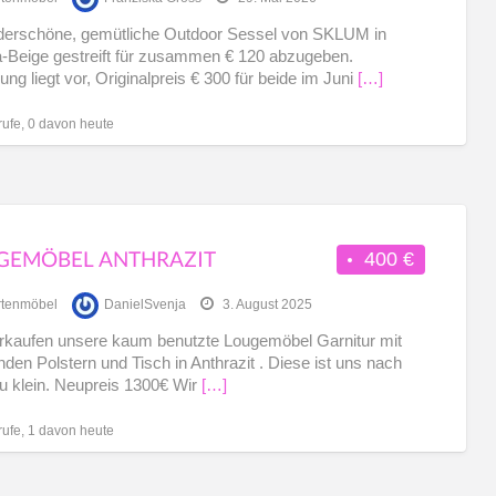
Gar
derschöne, gemütliche Outdoor Sessel von SKLUM in
Beige gestreift für zusammen € 120 abzugeben.
ng liegt vor, Originalpreis € 300 für beide im Juni
[…]
rufe, 0 davon heute
GEMÖBEL ANTHRAZIT
400 €
tenmöbel
DanielSvenja
3. August 2025
rkaufen unsere kaum benutzte Lougemöbel Garnitur mit
den Polstern und Tisch in Anthrazit . Diese ist uns nach
u klein. Neupreis 1300€ Wir
[…]
rufe, 1 davon heute