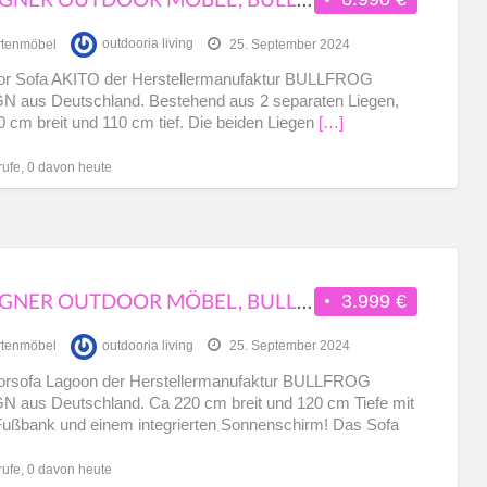
tenmöbel
outdooria living
25. September 2024
or Sofa AKITO der Herstellermanufaktur BULLFROG
 aus Deutschland. Bestehend aus 2 separaten Liegen,
0 cm breit und 110 cm tief. Die beiden Liegen
[…]
rufe, 0 davon heute
DESIGNER OUTDOOR MÖBEL, BULLFROG DESIGN, LAGOON, AUSSTELLUNGSSTÜCK
3.999 €
tenmöbel
outdooria living
25. September 2024
orsofa Lagoon der Herstellermanufaktur BULLFROG
 aus Deutschland. Ca 220 cm breit und 120 cm Tiefe mit
Fußbank und einem integrierten Sonnenschirm! Das Sofa
rufe, 0 davon heute