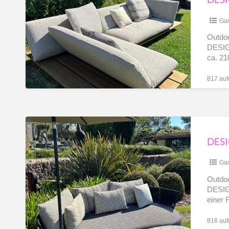
Möbel,
BULLFROG
Gar
DESIGN,
Outdo
DESIGN
Akito,
ca. 21
Ausstellungsstück
817 auf
Designer
Outdoor
Möbel,
BULLFROG
Gar
DESIGN,
Outdo
DESIGN
Lagoon,
einer 
Ausstellungsstück
[…]
816 auf