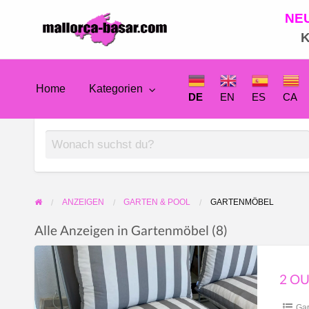
NE
Mallorca
K
Anzeigenmarkt
Home
Kategorien
DE
DE
EN
ES
CA
EN
ES
ANZEIGEN
GARTEN & POOL
GARTENMÖBEL
Alle Anzeigen in Gartenmöbel (8)
CA
2
Outdoor
FR
Sessel
Gar