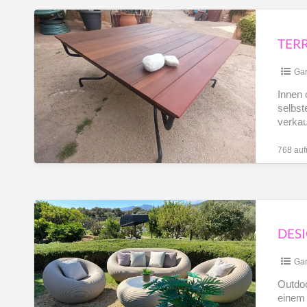
Terrassentisch-
ZH-
UNIKAT
CN
TER
Gar
AR
Innen 
selbst
verkau
[…]
768 auf
Designer
Outdoor
Möbel,
QEEBOO,
Gar
Nami,
Outdo
einem 
Ausstellungsstück