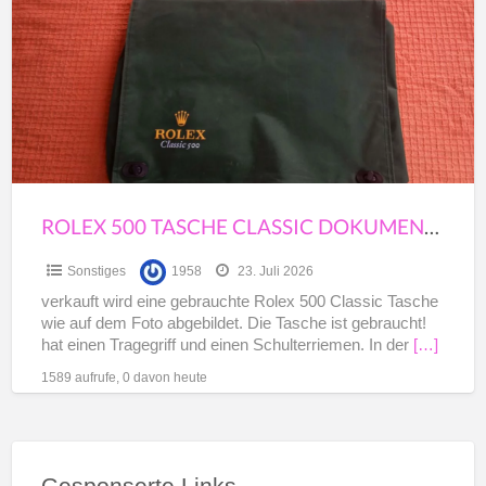
a
Tasche
t
Classic
S
Dokumententasche
Aktentasche
für
Uhr
Boot
Auto
ROLEX 500 TASCHE CLASSIC DOKUMENTENTASCHE AKTENTASCHE FÜR UHR BOOT AUTO PAPIERE
Papiere
Sonstiges
1958
23. Juli 2026
verkauft wird eine gebrauchte Rolex 500 Classic Tasche
wie auf dem Foto abgebildet. Die Tasche ist gebraucht!
hat einen Tragegriff und einen Schulterriemen. In der
[…]
1589 aufrufe, 0 davon heute