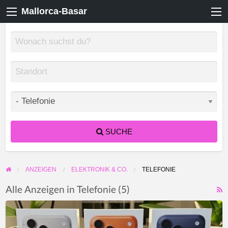
Mallorca-Basar
SUCHE
ANZEIGEN
ELEKTRONIK & CO.
TELEFONIE
Alle Anzeigen in Telefonie (5)
F
Großhändler
f
für