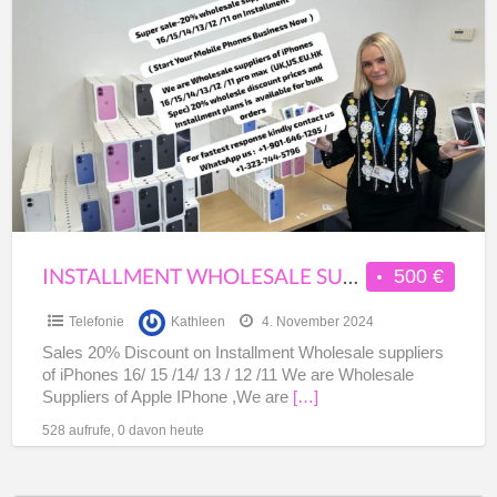
Wholesale
suppliers
of
iPhones
16/
15
/14/
13
/
INSTALLMENT WHOLESALE SUPPLIERS OF IPHONES 16/ 15 /14/ 13 / 12 /11
500 €
12
Telefonie
Kathleen
4. November 2024
/11
Sales 20% Discount on Installment Wholesale suppliers
of iPhones 16/ 15 /14/ 13 / 12 /11 We are Wholesale
Suppliers of Apple IPhone ,We are
[…]
528 aufrufe, 0 davon heute