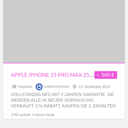
Apple
iPhone
15
Pro
Max
256GB
=
520
EUR
Apple
APPLE IPHONE 15 PRO MAX 256GB = 520 EUR APPLE IPHONE 14 128GB = 300 EUR
500 €
iPhone
Telefonie
cellphonehouse
12. September 2024
14
VOLLSTÄNDIG NEU MIT 2 JAHREN GARANTIE. SIE
128GB
WERDEN ALLE IN NEUER VERPACKUNG
=
VERKAUFT. 5 % RABATT, KAUFEN SIE 2, ERHALTEN
300
SIE 15 % RABATT cellphonehousehouseltd@aol.com
3780 aufrufe, 0 davon heute
[…]
EUR