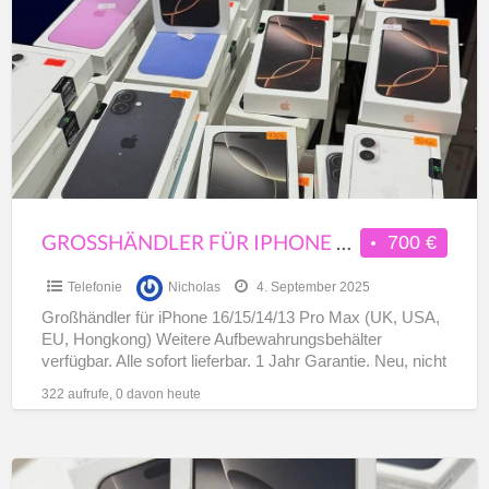
iPhone
16/15/14/13
Pro
Max
(UK,
USA,
EU,
Hongkong)
GROSSHÄNDLER FÜR IPHONE 16/15/14/13 PRO MAX (UK, USA, EU, HONGKONG)
700 €
Telefonie
Nicholas
4. September 2025
Großhändler für iPhone 16/15/14/13 Pro Max (UK, USA,
EU, Hongkong) Weitere Aufbewahrungsbehälter
verfügbar. Alle sofort lieferbar. 1 Jahr Garantie. Neu, nicht
generalüberholt, nicht aktiviert. Verpackt
[…]
322 aufrufe, 0 davon heute
Christmas