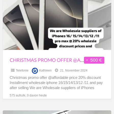
promo
offer
@affordable
price
20%
discount
Installment
wholesale
iphone
CHRISTMAS PROMO OFFER @AFFORDABLE PRICE 20% DISCOUNT INSTALLMENT WHOLESALE IPHONE 16/15/14/13/12 /11 AND PAY AFTER SELLING
500 €
16/15/14/13/12
Telefonie
Kathleen
21. November 2024
/11
Christmas promo offer @affordable price 20% discount
and
Installment wholesale iphone 16/15/14/13/12 /11 and pay
pay
after selling We are Wholesale suppliers of iPhones
after
16/15/14/13/12 /11 and
[…]
575 aufrufe, 0 davon heute
selling
Installment