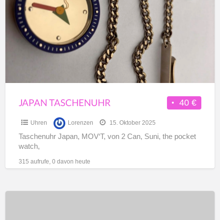
a
t
U
JAPAN TASCHENUHR
40 €
Uhren
Lorenzen
15. Oktober 2025
Taschenuhr Japan, MOV‘T, von 2 Can, Suni, the pocket
watch,
315 aufrufe, 0 davon heute
Suche
Uhr