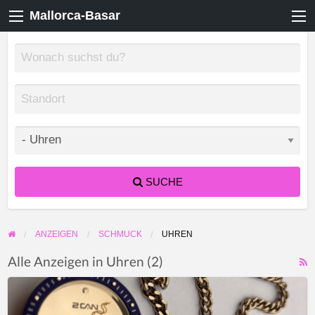
Mallorca-Basar
SUCHE
ANZEIGEN
SCHMUCK
UHREN
Alle Anzeigen in Uhren (2)
F
Japan
f
Taschenuhr