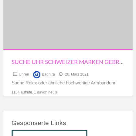
schweizer
Marken
gebraucht
SUCHE UHR SCHWEIZER MARKEN GEBRAUCHT
Uhren
Baghira
20. März 2021
Suche Rolex oder ähnliche hochwertige Armbanduhr
1154 aufrufe, 1 davon heute
Gesponserte Links