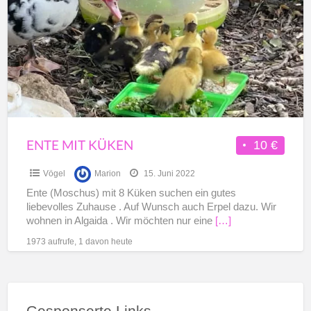
a
Küken
t
V
ENTE MIT KÜKEN
10 €
Vögel
Marion
15. Juni 2022
Ente (Moschus) mit 8 Küken suchen ein gutes
liebevolles Zuhause . Auf Wunsch auch Erpel dazu. Wir
wohnen in Algaida . Wir möchten nur eine
[…]
1973 aufrufe, 1 davon heute