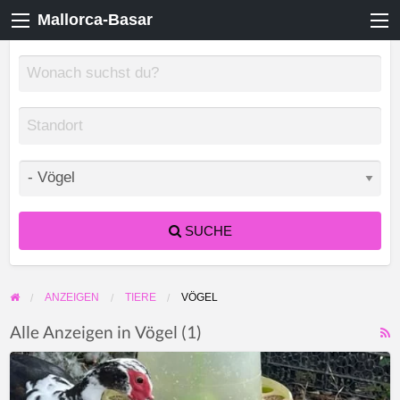
Mallorca-Basar
SUCHE
ANZEIGEN
TIERE
VÖGEL
Alle Anzeigen in Vögel (1)
F
Ente
f
mit