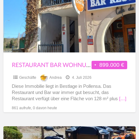
a
Wohnung
t
in
G
Bestlage
Pollensa
RESTAURANT BAR WOHNUNG IN BESTLAGE POLLENSA
899.000 €
Geschäfte
Andrea
4. Juli 2026
Diese Immobilie liegt in Bestlage in Pollensa. Das
Restaurant und Bar war immer gut besucht, das
Restaurant verfügt über eine Fläche von 128 m² plus
[…]
861 aufrufe, 0 davon heute
Quad
Station