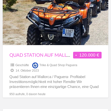
auf
Mallorca
/
Paguera
QUAD STATION AUF MALLORCA / PAGUERA
120.000 €
Geschäfte
Trike & Quad Shop Paguera
14. Oktober 2023
Quad Station auf Mallorca / Paguera- Profitabel
Investitionsmöglichkeit mit hoher Rendite Wir
präsentieren Ihnen eine einzigartige Chance, eine Quad
Station in Paguera auf Mallorca zu
[…]
950 aufrufe, 0 davon heute