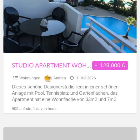
a
Wohnung
t
Puerto
V
Alcudia
STUDIO APARTMENT WOHNUNG PUERTO ALCUDIA
128.000 €
Wohnungen
Andrea
1. Juli 2026
Dieses schöne Designerstudio liegt in einer schönen
Anlage mit Pool, Tennisplatz und Gartenflächen. das
Apartment hat eine Wohnfläche von 33m2 und 7m2
Terasse. Es befindet
[…]
905 aufrufe, 1 davon heute
Terreno
Espectacular