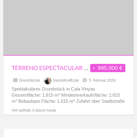
en
Cala
Vinyas
TERRENO ESPECTACULAR EN CALA VINYAS
995.000 €
Grundstücke
NaomiKraffczyk
5. Februar 2026
Spektakuläres Grundstück in Cala Vinyas
Gesamtfläche: 1.615 m² Mindestverkaufsfläche: 1.615
m² Bebaubare Fläche: 1.615 m² Zufahrt über Stadtstraße
Städtebaulicher Status: Städtisches Grundstück
344 aufrufe, 0 davon heute
(Grundstück) Ausgewiesen für
[…]