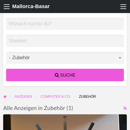
Mallorca-Basar
SUCHE
ANZEIGEN
COMPUTER & CO.
ZUBEHÖR
Alle Anzeigen in Zubehör (1)
F
Halterung
f
für