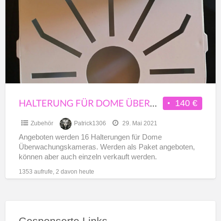
a
Dome
t
Überwachungskamera
Z
HALTERUNG FÜR DOME ÜBERWACHUNGSKAMERA
140 €
Zubehör
Patrick1306
29. Mai 2021
Angeboten werden 16 Halterungen für Dome
Überwachungskameras. Werden als Paket angeboten,
können aber auch einzeln verkauft werden.
1353 aufrufe, 2 davon heute