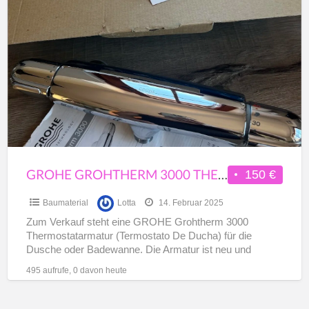
GROHE
a
Grohtherm
t
3000
K
Thermostatarmatur
Neu
&
unbenutzt
GROHE GROHTHERM 3000 THERMOSTATARMATUR NEU & UNBENUTZT
150 €
Baumaterial
Lotta
14. Februar 2025
Zum Verkauf steht eine GROHE Grohtherm 3000
Thermostatarmatur (Termostato De Ducha) für die
Dusche oder Badewanne. Die Armatur ist neu und
unbenutzt, wurde jedoch nicht
[…]
495 aufrufe, 0 davon heute