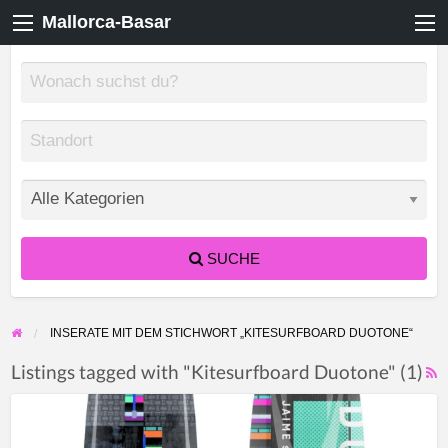
Mallorca-Basar
SUCHE
INSERATE MIT DEM STICHWORT „KITESURFBOARD DUOTONE“
Listings tagged with "Kitesurfboard Duotone" (1)
F
Duotone
f
Jaime