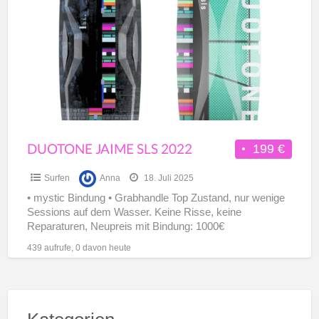
a
SLS
t
2022
K
D
DUOTONE JAIME SLS 2022
199 €
Surfen
Anna
18. Juli 2025
• mystic Bindung • Grabhandle Top Zustand, nur wenige
Sessions auf dem Wasser. Keine Risse, keine
Reparaturen, Neupreis mit Bindung: 1000€
439 aufrufe, 0 davon heute