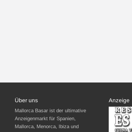
NL
PL
IT
BG
HR
Über uns
Anzeige
Mallorca Basar ist der ultimative
Anzeigenmarkt für Spanien,
RU
Mallorca, Menorca, Ibiza und