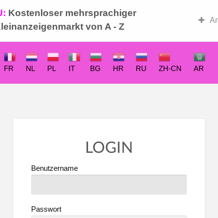
U:
Kostenloser mehrsprachiger
-Basar
An
leinanzeigenmarkt von A - Z
FR
NL
PL
IT
BG
HR
RU
ZH-CN
AR
LOGIN
Benutzername
Passwort