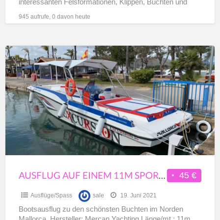
interessanten Felsformationen, Klippen, Buchten und
versteckten Höhlen. Sie haben freie Zeit
[…]
945 aufrufe, 0 davon heute
Ausflug
auf
einem
11m
Sportboot
12Pax
Alcudia
AUSFLUG AUF EINEM 11M SPORTBOOT 12PAX ALCUDIA
45 €
Ausflüge/Spass
sale
19. Juni 2021
Bootsausflug zu den schönsten Buchten im Norden
Mallorca. Hersteller: Mercan Yachting Länge/mt.: 11m