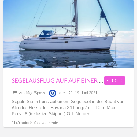
Segelausflug
auf
auf
einer
10m
Segelyacht
ab
Puerto
Alcudia
SEGELAUSFLUG AUF AUF EINER 10M SEGELYACHT AB PUERTO ALCUDIA
65 €
Ausflüge/Spass
sale
19. Juni 2021
Segeln Sie mit uns auf einem Segelboot in der Bucht von
Alcudia. Hersteller: Bavaria 34 Länge/mt.: 10 m Max.
Pers.: 8 (inklusive Skipper) Ort: Norden
[…]
1149 aufrufe, 0 davon heute