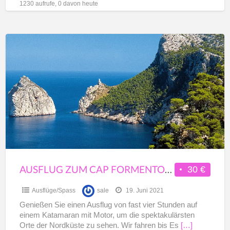
1230 aufrufe, 0 davon heute
Ausflug
zum
Cap
Formentor
Cala
Figuera
an
der
Nordküste
AUSFLUG ZUM CAP FORMENTOR CALA FIGUERA AN DER NORDKÜSTE
30 €
Ausflüge/Spass
sale
19. Juni 2021
Genießen Sie einen Ausflug von fast vier Stunden auf
einem Katamaran mit Motor, um die spektakulärsten
Orte der Nordküste zu sehen. Wir fahren bis Es
[…]