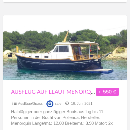
Ausflug
auf
Llaut
Menorquin
12m
11PAX
Bucht
Pollenca
AUSFLUG AUF LLAUT MENORQUIN 12M 11PAX BUCHT POLLENCA
550 €
Ausflüge/Spass
sale
19. Juni 2021
Halbtägiger oder ganztägiger Bootsausflug bis 11
Personen in der Bucht von Pollenca. Hersteller:
Menorquin Länge/mt.: 12,00 Breite/mt.: 3,90 Motor: 2x
260PS Volvo Penta Diesel Max.
[…]