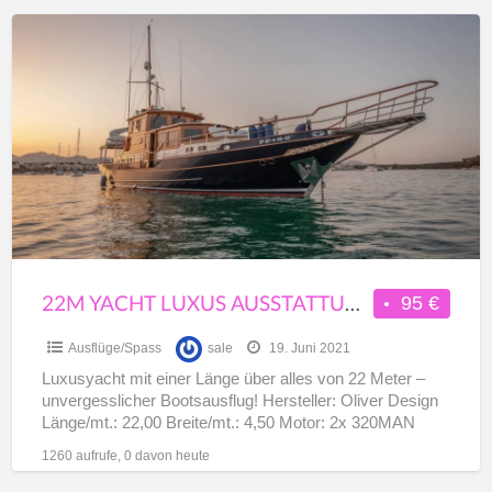
22m
Yacht
Luxus
Ausstattung
10PAX
Andratx
22M YACHT LUXUS AUSSTATTUNG 10PAX ANDRATX
95 €
Ausflüge/Spass
sale
19. Juni 2021
Luxusyacht mit einer Länge über alles von 22 Meter –
unvergesslicher Bootsausflug! Hersteller: Oliver Design
Länge/mt.: 22,00 Breite/mt.: 4,50 Motor: 2x 320MAN
Diesel Max. Pers.:
[…]
1260 aufrufe, 0 davon heute