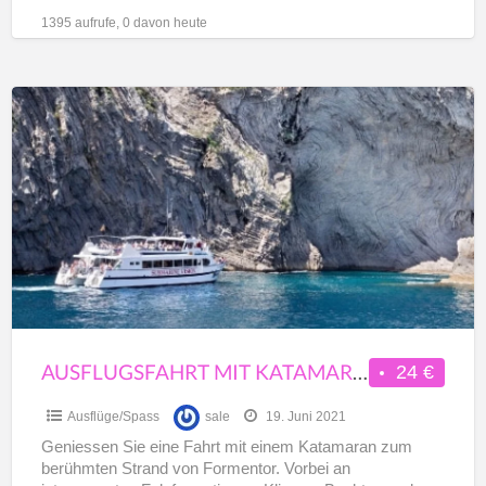
1395 aufrufe, 0 davon heute
Ausflugsfahrt
mit
Katamaran
zum
Strand
Formentor
ab
Alcudia
AUSFLUGSFAHRT MIT KATAMARAN ZUM STRAND FORMENTOR AB ALCUDIA
24 €
Ausflüge/Spass
sale
19. Juni 2021
Geniessen Sie eine Fahrt mit einem Katamaran zum
berühmten Strand von Formentor. Vorbei an