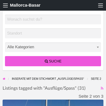
Mallorca-Basar
SUCHE
INSERATE MIT DEM STICHWORT „AUSFLÜGE/SPASS“
SEITE 2
Listings tagged with "Ausflüge/Spass" (31)
F
Seite 2 von 3
f
Bootsausflug