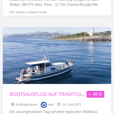
Motor: 380 PS Max. Pers.: 12 Ort: Puerto Alcudia Wir
bieten Ihnen
[…]
911 aufrufe, 0 davon heute
Bootsausflug
auf
traditionelle
Mallorca
Llaut
10PAX
Alcudia
BOOTSAUSFLUG AUF TRADITIONELLE MALLORCA LLAUT 10PAX ALCUDIA
40 €
Ausflüge/Spass
sale
19. Juni 2021
Ein unvergesslicher Tag auf einer typischen Mallorca