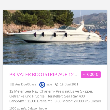
Privater
Bootstrip
auf
12m
Motoryacht
Sea
Ray
8Pax
Pollensa
PRIVATER BOOTSTRIP AUF 12M MOTORYACHT SEA RAY 8PAX POLLENSA
600 €
Ausflüge/Spass
sale
19. Juni 2021
12 Meter Sea Ray Chartern- Preis inklusive Skipper,
Getränke und Früchte. Hersteller: Sea Ray 400
Länge/mt.: 12,00 Breite/mt.: 3,60 Motor: 2×300 PS Diesel
Max. Pers.:
[…]
1050 aufrufe, 0 davon heute