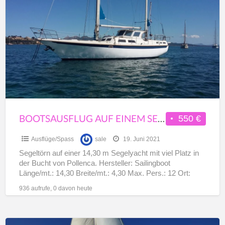
a
auf
t
einem
A
Segelboot
in
Pto.
Pollenca
12PAX
BOOTSAUSFLUG AUF EINEM SEGELBOOT IN PTO. POLLENCA 12PAX
550 €
Ausflüge/Spass
sale
19. Juni 2021
Segeltörn auf einer 14,30 m Segelyacht mit viel Platz in
der Bucht von Pollenca. Hersteller: Sailingboot
Länge/mt.: 14,30 Breite/mt.: 4,30 Max. Pers.: 12 Ort:
Pollensa
[…]
936 aufrufe, 0 davon heute
Segelausflug