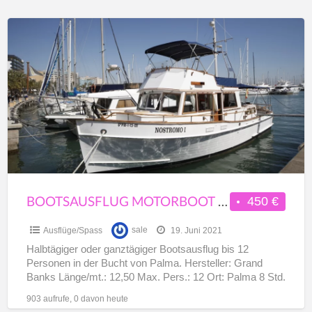
Bootsausflug
Motorboot
Grand
Banks
12
PAX
Palma
BOOTSAUSFLUG MOTORBOOT GRAND BANKS 12 PAX PALMA
450 €
Ausflüge/Spass
sale
19. Juni 2021
Halbtägiger oder ganztägiger Bootsausflug bis 12
Personen in der Bucht von Palma. Hersteller: Grand
Banks Länge/mt.: 12,50 Max. Pers.: 12 Ort: Palma 8 Std.
Bootsfahrt
[…]
903 aufrufe, 0 davon heute