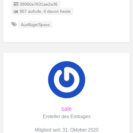
Eintrag-ID:
39060a7631ae2a36
957 aufrufe, 0 davon heute
Ausflüge/Spass
sale
Ersteller des Eintrages
Mitglied seit: 31. Oktober 2020