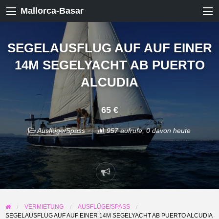
Mallorca-Basar
SEGELAUSFLUG AUF AUF EINER
14M SEGELYACHT AB PUERTO
ALCUDIA
65 €
Ausflüge/Spass
957 aufrufe, 0 davon heute
Problem
melden
VERMIETUNG
AUSFLÜGE/SPASS
SEGELAUSFLUG AUF AUF EINER 14M SEGELYACHT AB PUERTO ALCUDIA