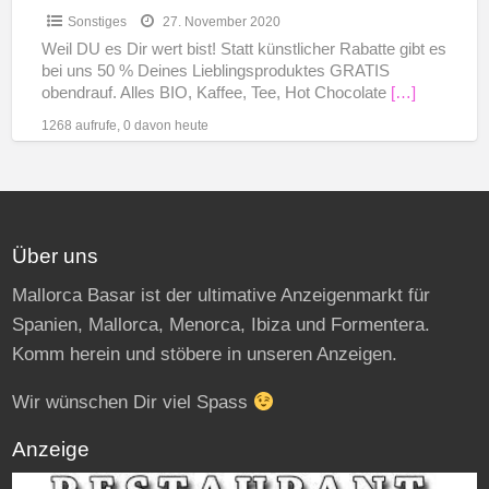
Sonstiges
27. November 2020
Weil DU es Dir wert bist! Statt künstlicher Rabatte gibt es
bei uns 50 % Deines Lieblingsproduktes GRATIS
obendrauf. Alles BIO, Kaffee, Tee, Hot Chocolate
[…]
1268 aufrufe, 0 davon heute
Über uns
Mallorca Basar ist der ultimative Anzeigenmarkt für
Spanien, Mallorca, Menorca, Ibiza und Formentera.
Komm herein und stöbere in unseren Anzeigen.
Wir wünschen Dir viel Spass
Anzeige