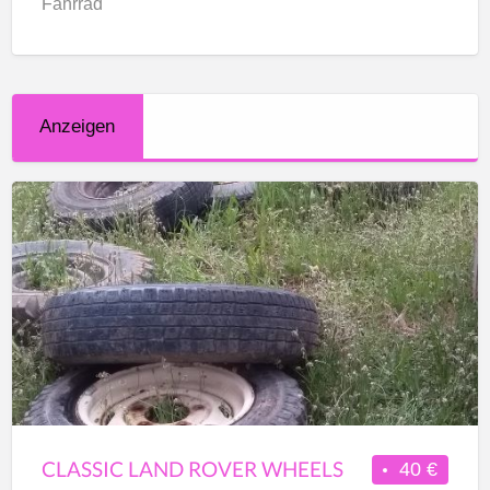
Fahrrad
Anzeigen
CLASSIC
LAND
ROVER
WHEELS
CLASSIC LAND ROVER WHEELS
40 €