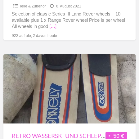
Teile & Zubehör
8. August 2021
Selection of classic Series III Land Rover wheels – 10
available plus 1 x Range Rover wheel Price is per wheel
All wheels in good
[…]
922 aufrufe, 2 davon heute
Retro
Wasserski
und
Schleppseile
RETRO WASSERSKI UND SCHLEPPSEILE
50 €