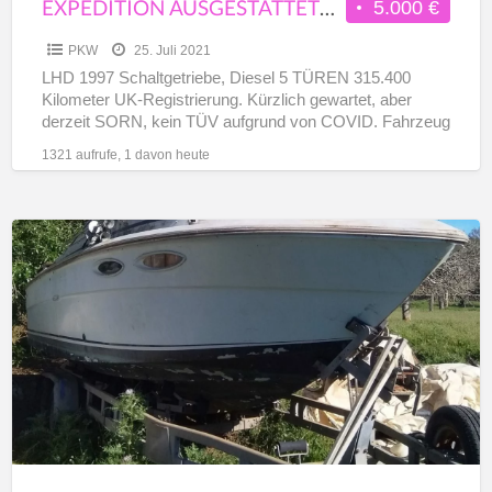
EXPEDITION AUSGESTATTETER LAND ROVER DISCOVERY 300 TDI
5.000 €
PKW
25. Juli 2021
LHD 1997 Schaltgetriebe, Diesel 5 TÜREN 315.400
Kilometer UK-Registrierung. Kürzlich gewartet, aber
derzeit SORN, kein TÜV aufgrund von COVID. Fahrzeug
befindet sich auf Mallorca. Bereit
[…]
1321 aufrufe, 1 davon heute
SEARAY
SORRENTO
24
MIT
TRAILER