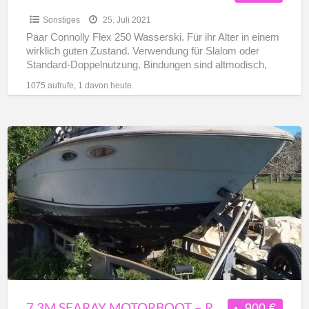
Sonstiges
25. Juli 2021
Paar Connolly Flex 250 Wasserski. Für ihr Alter in einem
wirklich guten Zustand. Verwendung für Slalom oder
Standard-Doppelnutzung. Bindungen sind altmodisch,
aber immer noch gut.
[…]
1075 aufrufe, 1 davon heute
7.3m
SEARAY
Motorboot
–
Restaurierungs
Project
7.3M SEARAY MOTORBOOT – RESTAURIERUNGS PROJECT
900 €