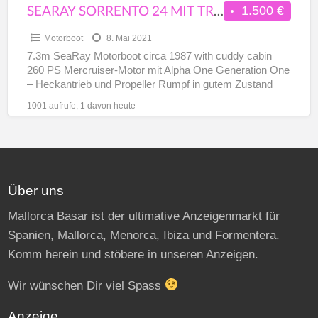
SEARAY SORRENTO 24 MIT TRAILER
1.500 €
Motorboot
8. Mai 2021
7.3m SeaRay Motorboot circa 1987 with cuddy cabin
260 PS Mercruiser-Motor mit Alpha One Generation One
– Heckantrieb und Propeller Rumpf in gutem Zustand
aber
[…]
1001 aufrufe, 1 davon heute
Über uns
Mallorca Basar ist der ultimative Anzeigenmarkt für
Spanien, Mallorca, Menorca, Ibiza und Formentera.
Komm herein und stöbere in unseren Anzeigen.
Wir wünschen Dir viel Spass
Anzeige