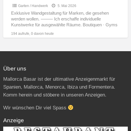
Garten / Handwerk
5. Mai 2026
Exklusive Wandgestaltung für Marken, die gesehen
werden wollen. ⸻ Ich erschaffe individuelle
Kunstwerke für ausgewählte Räume. Boutiquen · Gyms
· Cafés · Restaurants Innenräume ·
[…]
194 aufrufe, 0 davon heute
Über uns
Mallorca Basar ist der ultimative Anzeigenmarkt für
Spanien, Mallorca, Menorca, Ibiza und Formentera.
Komm herein und stöbere in unseren Anzeigen.
Wir wünschen Dir viel Spass
Anzeige