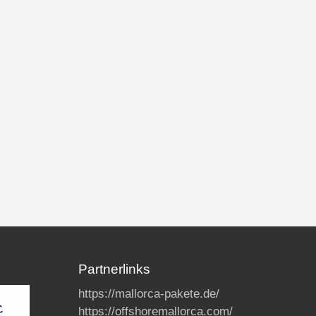
Partnerlinks
https://mallorca-pakete.de/
https://offshoremallorca.com/