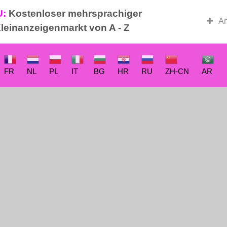
U:
Kostenloser mehrsprachiger
-Basar
An
leinanzeigenmarkt von A - Z
FR
NL
PL
IT
BG
HR
RU
ZH-CN
AR