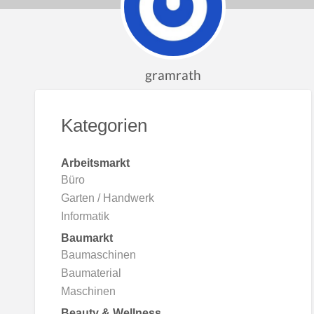
NL
gramrath
PL
Kategorien
IT
Arbeitsmarkt
Büro
BG
Garten / Handwerk
Informatik
HR
Baumarkt
Baumaschinen
Baumaterial
RU
Maschinen
Beauty & Wellness