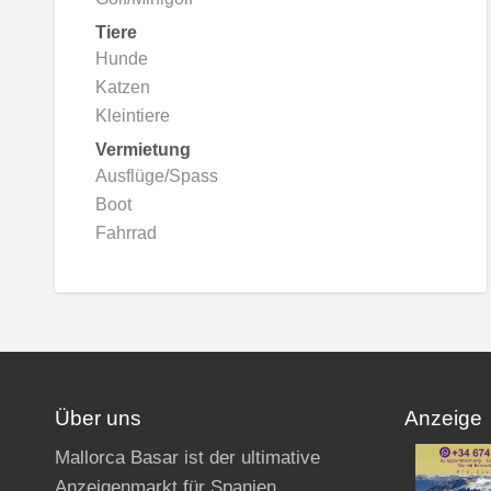
Tiere
Hunde
Katzen
Kleintiere
Vermietung
Ausflüge/Spass
Boot
Fahrrad
Über uns
Anzeige
Mallorca Basar ist der ultimative
Anzeigenmarkt für Spanien,