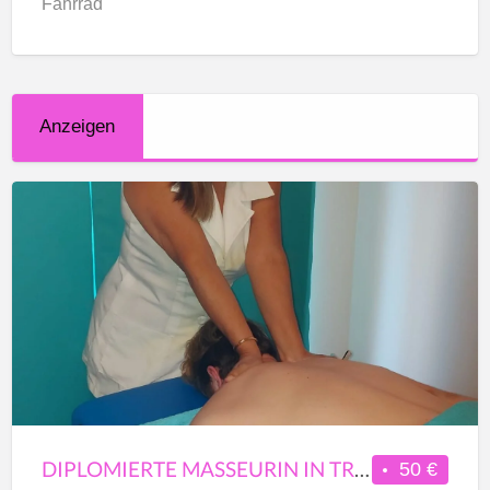
Fahrrad
Anzeigen
Diplomierte
Masseurin
in
Traditioneller
Europäischer
und
Thai
Massage
DIPLOMIERTE MASSEURIN IN TRADITIONELLER EUROPÄISCHER UND THAI MASSAGE
50 €