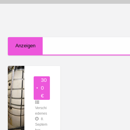
Anzeigen
Pufferspeicher
mit
PUFFERSPEICHER MIT WÄRMETAUS
30
Wärmetauscher
0
€
Verschi
edenes
8.
Septem
ber