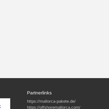
Partnerlinks
https://mallorca-pakete.de/
https://offshoremallorca.com/