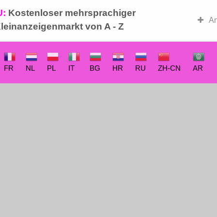
U:
Kostenloser mehrsprachiger
-Basar
An
leinanzeigenmarkt von A - Z
FR
NL
PL
IT
BG
HR
RU
ZH-CN
AR