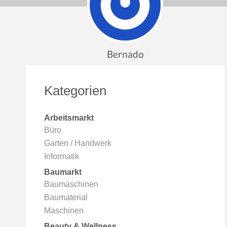
NL
Bernado
PL
Kategorien
IT
Arbeitsmarkt
Büro
BG
Garten / Handwerk
Informatik
HR
Baumarkt
Baumaschinen
Baumaterial
RU
Maschinen
Beauty & Wellness