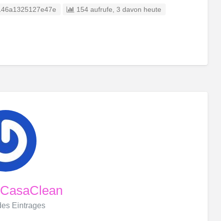
ntrag-ID:
146a1325127e47e
154 aufrufe, 3 davon heute
 CasaClean
 des Eintrages