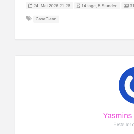
Ei
24. Mai 2026 21:28
14 tage, 5 Stunden
3
CasaClean
Yasmins
Ersteller