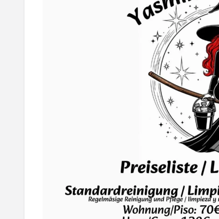
ZH-
CN
AR