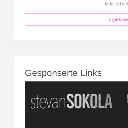
Mitglied se
Eigentüme
Gesponserte Links