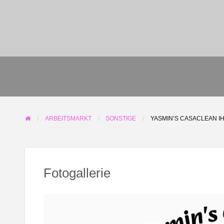
NL
PL
IT
ARBEITSMARKT
SONSTIGE
YASMIN’S CASACLEAN I
BG
HR
Fotogallerie
RU