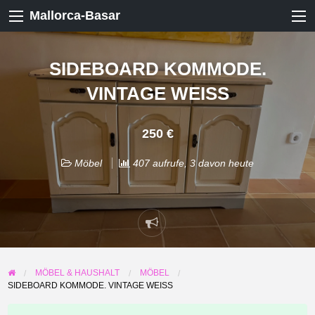
Mallorca-Basar
SIDEBOARD KOMMODE.
VINTAGE WEISS
250 €
Möbel
407 aufrufe, 3 davon heute
Problem
melden
MÖBEL & HAUSHALT
MÖBEL
SIDEBOARD KOMMODE. VINTAGE WEISS