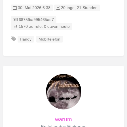
30. Mai 2026 6:38
20 tage, 21 Stunden
Eintrag-ID:
6875fba995465ad7
1570 aufrufe, 0 davon heute
Handy
Mobiltelefon
warum
Ersteller des Eintrages