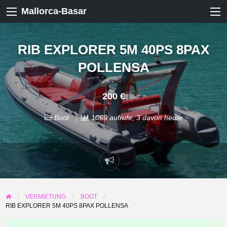
Mallorca-Basar
RIB EXPLORER 5M 40PS 8PAX
POLLENSA
200 €
Boot
1069 aufrufe, 3 davon heute
Problem
melden
VERMIETUNG
BOOT
RIB EXPLORER 5M 40PS 8PAX POLLENSA