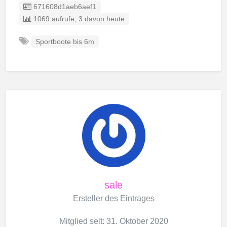
Eintrag-ID:
671608d1aeb6aef1
1069 aufrufe, 3 davon heute
Sportboote bis 6m
sale
Ersteller des Eintrages
Mitglied seit: 31. Oktober 2020