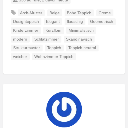
330 aufrufe, 2 davon heute
Arch-Muster
Beige
Boho Teppich
Creme
Designteppich
Elegant
flauschig
Geometrisch
Kinderzimmer
Kurzflom
Minimalistisch
modern
Schlafzimmer
Skandinavisch
Strukturmuster
Teppich
Teppich neutral
weicher
Wohnzimmer Teppich