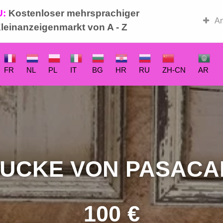
U:
Kostenloser mehrsprachiger
-Basar
An
leinanzeigenmarkt von A - Z
FR
NL
PL
IT
BG
HR
RU
ZH-CN
AR
UCKE VON PASACA
100 €