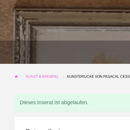
NL
PL
IT
BG
KUNST & KREMPEL
KUNSTDRUCKE VON PASACAL CES
HR
Dieses Inserat ist abgelaufen.
RU