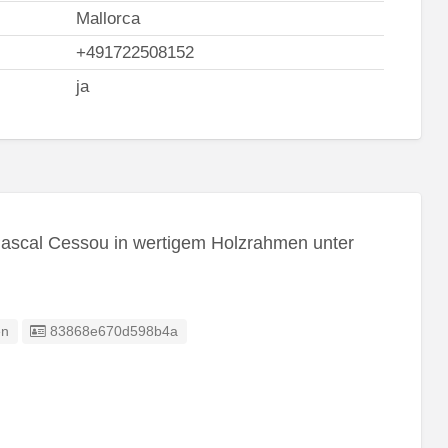
Mallorca
+491722508152
ja
Pascal Cessou in wertigem Holzrahmen unter
Eintrag-ID:
en
83868e670d598b4a