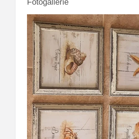
Fotogallerie
ZH-
CN
AR