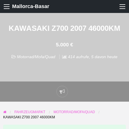
Mallorca-Basar
KAWASAKI Z700 2007 46000KM
5.000 €
Motorrad/Mofa/Quad
414 aufrufe, 5 davon heute
Problem
melden
FAHRZEUGMARKT
MOTORRAD/MOFA/QUAD
KAWASAKI Z700 2007 46000KM