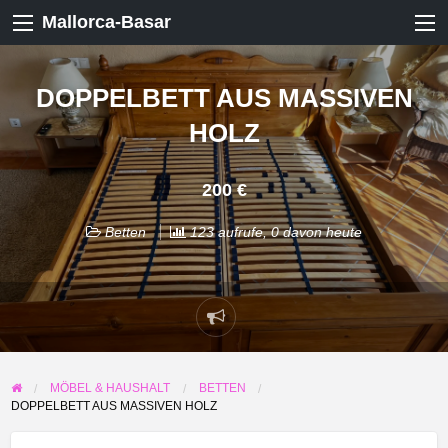
Mallorca-Basar
DOPPELBETT AUS MASSIVEN
HOLZ
200 €
Betten
123 aufrufe, 0 davon heute
Problem
melden
MÖBEL & HAUSHALT
BETTEN
DOPPELBETT AUS MASSIVEN HOLZ