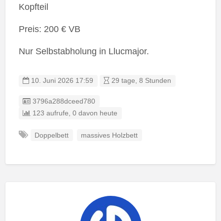
Kopfteil
Preis: 200 € VB
Nur Selbstabholung in Llucmajor.
10. Juni 2026 17:59
29 tage, 8 Stunden
Eintrag-ID:
3796a288dceed780
123 aufrufe, 0 davon heute
Doppelbett
massives Holzbett