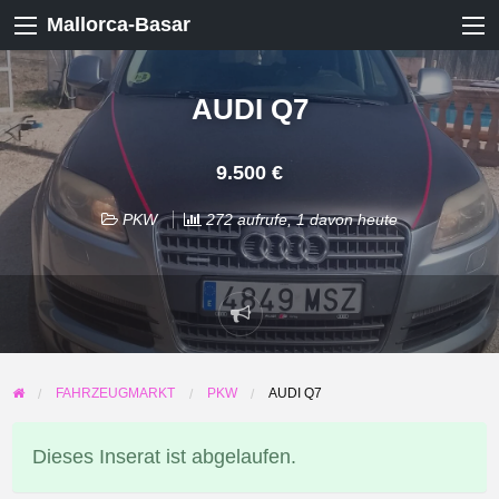
Mallorca-Basar
AUDI Q7
9.500 €
PKW
272 aufrufe, 1 davon heute
Problem
melden
FAHRZEUGMARKT
PKW
AUDI Q7
Dieses Inserat ist abgelaufen.