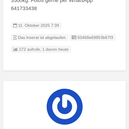
3500kg. Fotos gerne per WhatsApp
641733438
11. Oktober 2025 7:39
Eintrag-ID:
Das Inserat ist abgelaufen
50468e69853b67f3
272 aufrufe, 1 davon heute