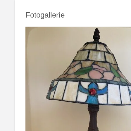
ZH-
Fotogallerie
CN
AR