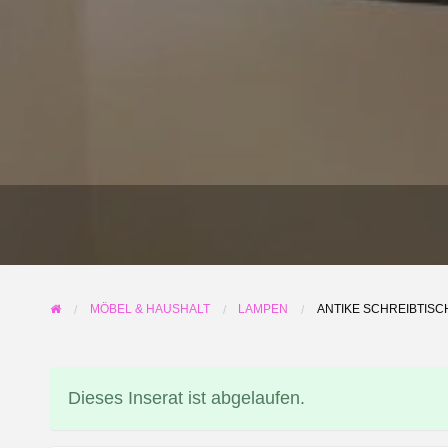
NL
PL
IT
BG
MÖBEL & HAUSHALT
LAMPEN
ANTIKE SCHREIBTISC
HR
Dieses Inserat ist abgelaufen.
RU