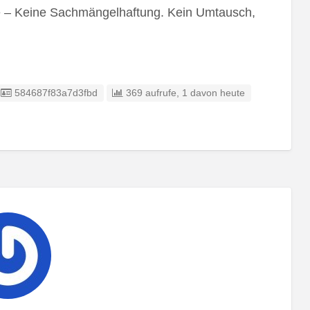
ie – Keine Sachmängelhaftung. Kein Umtausch,
Eintrag-ID:
584687f83a7d3fbd
369 aufrufe, 1 davon heute