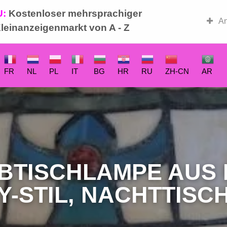
U:
Kostenloser mehrsprachiger
-Basar
An
leinanzeigenmarkt von A - Z
FR
NL
PL
IT
BG
HR
RU
ZH-CN
AR
IBTISCHLAMPE AUS 
Y-STIL, NACHTTIS