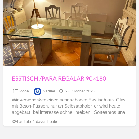
Esstisch
a
/para
t
regalar
Z
90×180
v
/
p
r
ESSTISCH /PARA REGALAR 90×180
Möbel
Nadine
28. Oktober 2025
Wir verschenken einen sehr schönen Esstisch aus Glas
mit Beton-Füssen. nur an Selbstabholer. er wird heute
abgebaut. bei interesse schnell melden Sorteamos una
preciosa
[…]
324 aufrufe, 1 davon heute