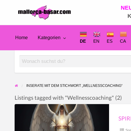
NE
Mallorca
K
Anzeigenmarkt
Home
Kategorien
DE
DE
EN
ES
CA
EN
ES
INSERATE MIT DEM STICHWORT „WELLNESSCOACHING“
Listings tagged with "Wellnesscoaching" (2)
CA
Spirituelle
Begleitung
FR
bei
Son