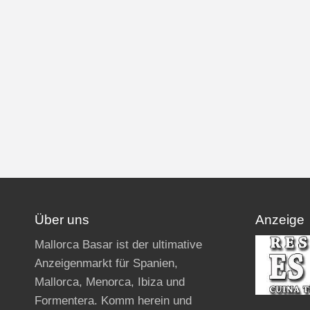
Über uns
Anzeige
Mallorca Basar ist der ultimative
Anzeigenmarkt für Spanien,
Mallorca, Menorca, Ibiza und
Formentera. Komm herein und