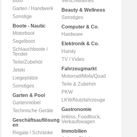
Büro
Verschiedenes
lnesscoaching
Garten / Handwerk
Beauty & Wellness
Sonstige
Sonstiges
Boote - Nautic
Computer & Co.
Motorboot
Hardware
Segelboot
Elektronik & Co.
Schlauchboote /
Handy
Tender
TV / Video
Teile/Zubehör
Fahrzeugmarkt
Jetski
Motorrad/Mofa/Quad
Liegeplätze
Teile & Zubehör
Sonstiges
PKW
Garten & Pool
LKW/Nutzfahrzeuge
Gartenmöbel
Gastronomie
Technische Geräte
Imbiss, Foodtruck,
Geschäftsauflösung
Verkaufswagen
en
Immobilien
Regale / Schränke