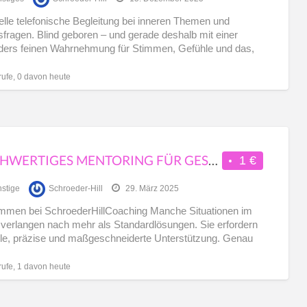
Wel
uelle telefonische Begleitung bei inneren Themen und
fragen. Blind geboren – und gerade deshalb mit einer
ers feinen Wahrnehmung für Stimmen, Gefühle und das,
…]
rufe, 0 davon heute
HOCHWERTIGES MENTORING FÜR GESCHÄFTSLEUTE UND IHRE PARTNER – FÜR EIN ERFÜLLTES LEBEN IN BALANCE
1 €
stige
Schroeder-Hill
29. März 2025
mmen bei SchroederHillCoaching Manche Situationen im
verlangen nach mehr als Standardlösungen. Sie erfordern
le, präzise und maßgeschneiderte Unterstützung. Genau
eten wir ihnen –
[…]
rufe, 1 davon heute