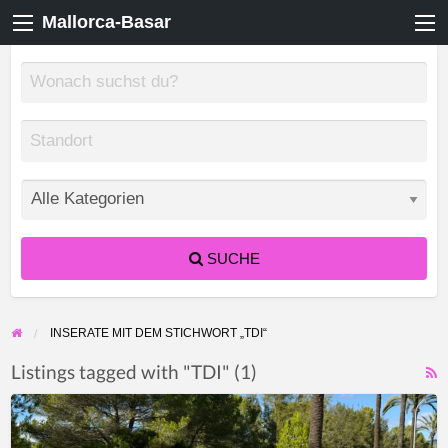
Mallorca-Basar
SUCHE
INSERATE MIT DEM STICHWORT „TDI“
Listings tagged with "TDI" (1)
F
Volkswagen
f
Passat