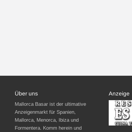
Über uns
Anzeige
Mallorca Basar ist der ultimative
Anzeigenmarkt für Spanien,
Mallorca, Menorca, Ibiza und
Formentera. Komm herein und