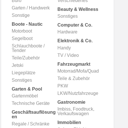
Büro
Verschiedenes
mmlung
Garten / Handwerk
Beauty & Wellness
Sonstige
Sonstiges
Boote - Nautic
Computer & Co.
Motorboot
Hardware
Segelboot
Elektronik & Co.
Schlauchboote /
Handy
Tender
TV / Video
Teile/Zubehör
Fahrzeugmarkt
Jetski
Motorrad/Mofa/Quad
Liegeplätze
Teile & Zubehör
Sonstiges
PKW
Garten & Pool
LKW/Nutzfahrzeuge
Gartenmöbel
Gastronomie
Technische Geräte
Imbiss, Foodtruck,
Geschäftsauflösung
Verkaufswagen
en
Immobilien
Regale / Schränke