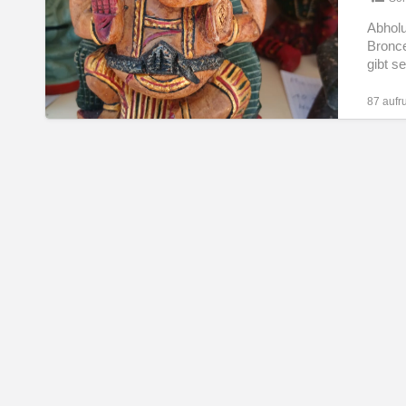
Holz
&
Abholu
NL
Bronce
Ton
gibt s
und
Dhocra-
87 aufr
PL
Bronce-
Figuren
IT
BG
HR
RU