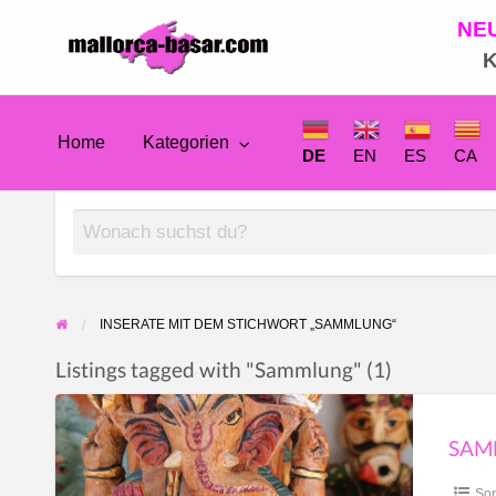
NE
Mallorca
K
Anzeigenmarkt
Home
Kategorien
DE
DE
EN
ES
CA
EN
ES
INSERATE MIT DEM STICHWORT „SAMMLUNG“
Listings tagged with "Sammlung" (1)
CA
Sammelaufgabe
Handbemalte
FR
indische
Son