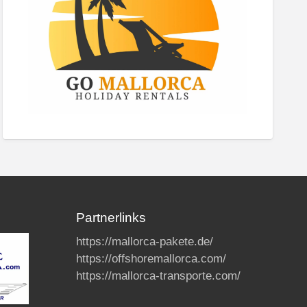
Partnerlinks
https://mallorca-pakete.de/
https://offshoremallorca.com/
https://mallorca-transporte.com/