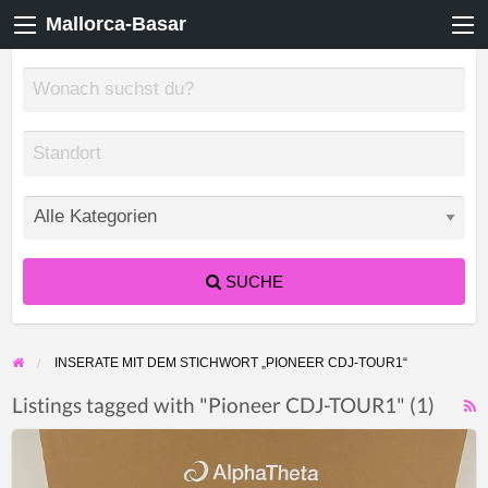
Mallorca-Basar
SUCHE
INSERATE MIT DEM STICHWORT „PIONEER CDJ-TOUR1“
Listings tagged with "Pioneer CDJ-TOUR1" (1)
F
AlphaTheta
f
XDJ-