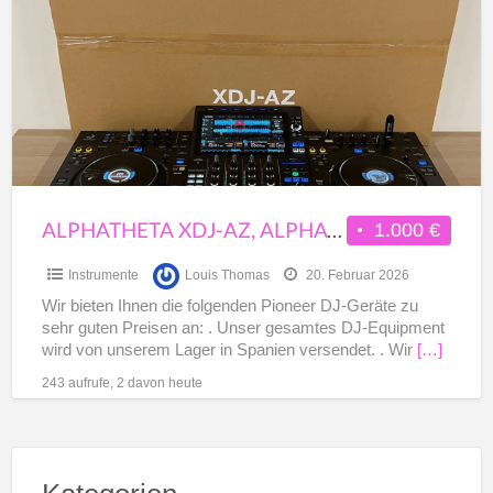
a
AZ,
t
AlphaTheta
P
CDJ-
C
3000X,
Pioneer
OPUS-
QUAD,
Pioneer
ALPHATHETA XDJ-AZ, ALPHATHETA CDJ-3000X, PIONEER OPUS-QUAD, PIONEER XDJ-RX3
1.000 €
XDJ-
Instrumente
Louis Thomas
20. Februar 2026
RX3
Wir bieten Ihnen die folgenden Pioneer DJ-Geräte zu
sehr guten Preisen an: . Unser gesamtes DJ-Equipment
wird von unserem Lager in Spanien versendet. . Wir
[…]
243 aufrufe, 2 davon heute