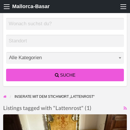
Mallorca-Basar
SUCHE
INSERATE MIT DEM STICHWORT „LATTENROST“
Listings tagged with "Lattenrost" (1)
F
Antikes
f
mallorquinisches,