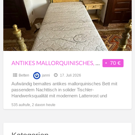
a
massives
t
Bett
L
mit
passendem
Tisch
ANTIKES MALLORQUINISCHES, MASSIVES BETT MIT PASSENDEM TISCH
70 €
Betten
janni
17. Juli 2026
Aufwändig bemaltes antikes mallorquinisches Bett mit
passendem Nachttisch in solider Tischler-
Handwerksqualität mit modernem Lattenrost und
Latexmatratze Bett: Länge 190 cm / Breite 90 cm
535 aufrufe, 2 davon heute
Liegefläche
[…]