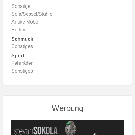
Sonstige
Sofa/Sessel/Stühle
Antike Möbel
Betten
Schmuck
Sonstiges
Sport
Fahrräder
Sonstiges
Werbung