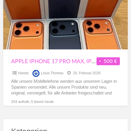
a
17
t
Pro
i
Max,
1
iPhone
17
Pro,
iPhone
Air,
APPLE IPHONE 17 PRO MAX, IPHONE 17 PRO, IPHONE AIR, IPHONE 16 PRO MAX
500 €
iPhone
Handy
Louis Thomas
20. Februar 2026
16
Alle unsere Mobiltelefone werden aus unserem Lager in
Pro
Spanien versendet. Alle unsere Produkte sind neu,
Max
original, versiegelt, für alle Anbieter freigeschaltet und
haben eine 1-jährige
[…]
254 aufrufe, 0 davon heute