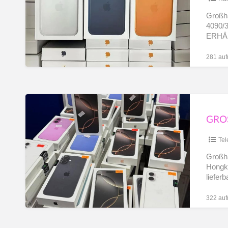
17/16/
NVIDIA
Großha
NL
4090/3
A100/
ERHÄ
RTX
AIR/ 
4090/3080/3090
281 auf
PL
IT
Großhändler
für
iPhone
BG
16/15/14/13
Tel
Pro
Großhä
Hongko
HR
Max
lieferb
(UK,
aktivi
USA,
322 auf
RU
EU,
Hongkong)