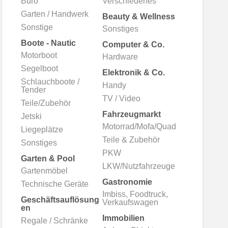
Büro
Verschiedenes
d
Garten / Handwerk
Beauty & Wellness
Sonstige
Sonstiges
Boote - Nautic
Computer & Co.
Motorboot
Hardware
Segelboot
Elektronik & Co.
Schlauchboote /
Handy
Tender
TV / Video
Teile/Zubehör
Fahrzeugmarkt
Jetski
Motorrad/Mofa/Quad
Liegeplätze
Teile & Zubehör
Sonstiges
PKW
Garten & Pool
LKW/Nutzfahrzeuge
Gartenmöbel
Gastronomie
Technische Geräte
Imbiss, Foodtruck,
Geschäftsauflösung
Verkaufswagen
en
Immobilien
Regale / Schränke