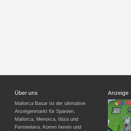
Über uns
Anzeige
Mallorca Basar ist der ultimative
Anzeigenmarkt für Spanien,
Mallorca, Menorca, Ibiza und
Formentera. Komm herein und