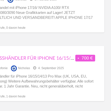
ipa
ndel mit iPhone 17/16/ NVIDIA A100/ RTX
080/3090 Neue Grafikkarten auf Lager! JETZT
LTLICH UND VERSANDBEREIT! APPLE IPHONE 17/17
17 PRO MAX APPLE IPHONE
[…]
rufe, 0 davon heute
GROSSHÄNDLER FÜR IPHONE 16/15/14/13 PRO MAX (UK, USA, EU, HONGKONG)
700 €
efonie
Nicholas
4. September 2025
ndler für iPhone 16/15/14/13 Pro Max (UK, USA, EU,
ng) Weitere Aufbewahrungsbehälter verfügbar. Alle sofort
ar. 1 Jahr Garantie. Neu, nicht generalüberholt, nicht
ert. Verpackt
[…]
rufe, 1 davon heute