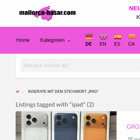
NE
Mallorca
K
Anzeigenmarkt
Home
Kategorien
DE
DE
EN
ES
CA
EN
ES
INSERATE MIT DEM STICHWORT „IPAD“
Listings tagged with "ipad" (2)
CA
Großhandel
mit
FR
iPhone
Ha