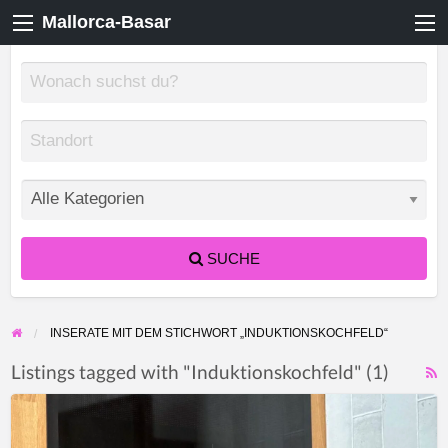
Mallorca-Basar
SUCHE
INSERATE MIT DEM STICHWORT „INDUKTIONSKOCHFELD“
Listings tagged with "Induktionskochfeld" (1)
F
Induktionskochfeld
f
Ikea