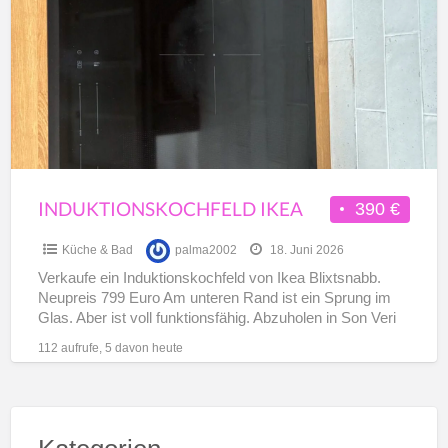
a
t
I
INDUKTIONSKOCHFELD IKEA
390 €
Küche & Bad
palma2002
18. Juni 2026
Verkaufe ein Induktionskochfeld von Ikea Blixtsnabb.
Neupreis 799 Euro Am unteren Rand ist ein Sprung im
Glas. Aber ist voll funktionsfähig. Abzuholen in Son Veri
[…]
112 aufrufe, 5 davon heute