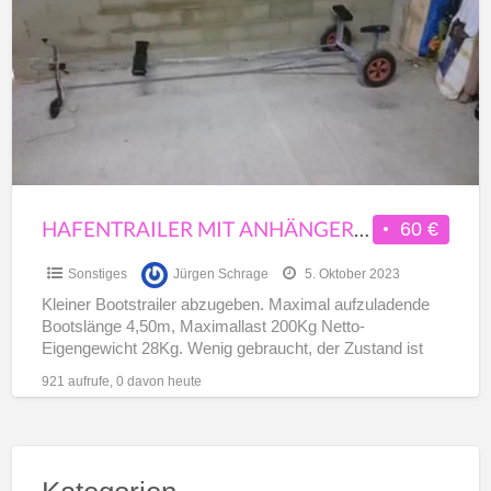
a
Anhängerkupplung
t
h
HAFENTRAILER MIT ANHÄNGERKUPPLUNG
60 €
Sonstiges
Jürgen Schrage
5. Oktober 2023
Kleiner Bootstrailer abzugeben. Maximal aufzuladende
Bootslänge 4,50m, Maximallast 200Kg Netto-
Eigengewicht 28Kg. Wenig gebraucht, der Zustand ist
fast wie neu. Da sich der Trailer auf Mallorca
[…]
921 aufrufe, 0 davon heute