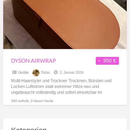
a
t
F
DYSON AIRWRAP
350 €
Geräte
Didac
2. Januar 2026
Multi-Haarstyler und Trockner Trocknen, Bürsten und
Locken Luftstrom statt extremer Hitze neu und
ungebraucht vollständig und sofort einsetzbar im
Originalkoffer
340 aufrufe, 0 davon heute