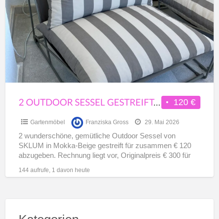
a
Sessel
t
gestreift,
B
wie
neu
2 OUTDOOR SESSEL GESTREIFT, WIE NEU
120 €
Gartenmöbel
Franziska Gross
29. Mai 2026
2 wunderschöne, gemütliche Outdoor Sessel von
SKLUM in Mokka-Beige gestreift für zusammen € 120
abzugeben. Rechnung liegt vor, Originalpreis € 300 für
beide im Juni
[…]
144 aufrufe, 1 davon heute