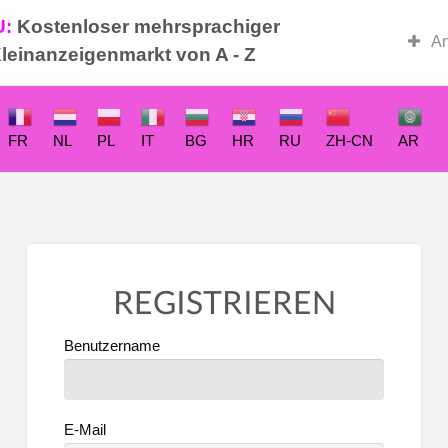
U:
Kostenloser mehrsprachiger
-Basar
An
leinanzeigenmarkt von A - Z
FR
NL
PL
IT
BG
HR
RU
ZH-CN
AR
REGISTRIEREN
Benutzername
E-Mail