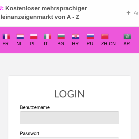
U:
Kostenloser mehrsprachiger
-Basar
An
leinanzeigenmarkt von A - Z
FR
NL
PL
IT
BG
HR
RU
ZH-CN
AR
LOGIN
Benutzername
Passwort