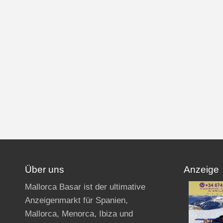
NL
PL
IT
BG
HR
Über uns
Anzeige
Mallorca Basar ist der ultimative
Anzeigenmarkt für Spanien,
RU
Mallorca, Menorca, Ibiza und